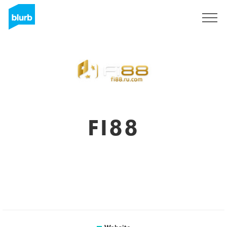
Sign Up
FI88