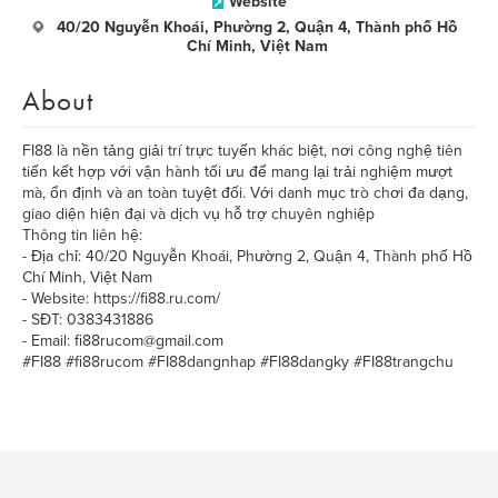
Website
40/20 Nguyễn Khoái, Phường 2, Quận 4, Thành phố Hồ
Chí Minh, Việt Nam
About
FI88 là nền tảng giải trí trực tuyến khác biệt, nơi công nghệ tiên
tiến kết hợp với vận hành tối ưu để mang lại trải nghiệm mượt
mà, ổn định và an toàn tuyệt đối. Với danh mục trò chơi đa dạng,
giao diện hiện đại và dịch vụ hỗ trợ chuyên nghiệp
Thông tin liên hệ:
- Địa chỉ: 40/20 Nguyễn Khoái, Phường 2, Quận 4, Thành phố Hồ
Chí Minh, Việt Nam
- Website: https://fi88.ru.com/
- SĐT: 0383431886
- Email: fi88rucom@gmail.com
#FI88 #fi88rucom #FI88dangnhap #FI88dangky #FI88trangchu