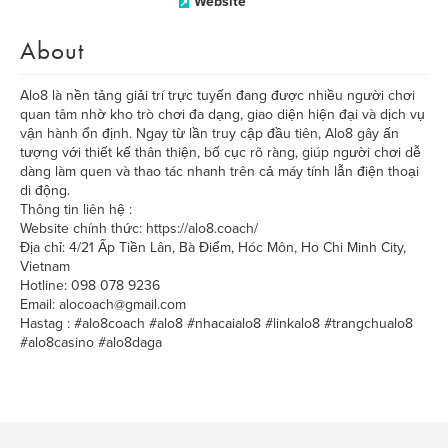
Website
About
Alo8 là nền tảng giải trí trực tuyến đang được nhiều người chơi
quan tâm nhờ kho trò chơi đa dạng, giao diện hiện đại và dịch vụ
vận hành ổn định. Ngay từ lần truy cập đầu tiên, Alo8 gây ấn
tượng với thiết kế thân thiện, bố cục rõ ràng, giúp người chơi dễ
dàng làm quen và thao tác nhanh trên cả máy tính lẫn điện thoại
di động.
Thông tin liên hệ :
Website chính thức: https://alo8.coach/
Địa chỉ: 4/21 Ấp Tiền Lân, Bà Điểm, Hóc Môn, Ho Chi Minh City,
Vietnam
Hotline: 098 078 9236
Email: alocoach@gmail.com
Hastag : #alo8coach #alo8 #nhacaialo8 #linkalo8 #trangchualo8
#alo8casino #alo8daga