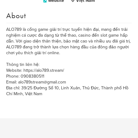
Website
Việt Nam
About
ALO789 là cổng game giải trí trực tuyến hiện đại, mang đến trải
nghiệm cá cược đa dạng từ thể thao, casino đến slot game hấp
dẫn. Với giao diện thân thiện, bảo mật cao và nhiều ưu đãi giá trị,
ALO789 đang trở thành lựa chọn hàng đầu của đông đảo người
chơi yêu thích giải trí online.
Thông tin liên hệ:
Website: https://alo789.stream/
Phone: 0908380511
Email: alo789stream@gmail.com
Địa chỉ: 39/25 Đường Số 10, Linh Xuân, Thủ Đức, Thành phố Hồ
Chí Minh, Việt Nam