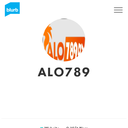
Sign Up
ALO789