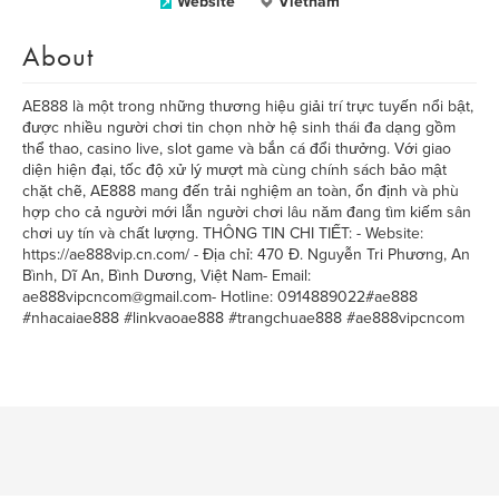
Website
Vietnam
About
AE888 là một trong những thương hiệu giải trí trực tuyến nổi bật,
được nhiều người chơi tin chọn nhờ hệ sinh thái đa dạng gồm
thể thao, casino live, slot game và bắn cá đổi thưởng. Với giao
diện hiện đại, tốc độ xử lý mượt mà cùng chính sách bảo mật
chặt chẽ, AE888 mang đến trải nghiệm an toàn, ổn định và phù
hợp cho cả người mới lẫn người chơi lâu năm đang tìm kiếm sân
chơi uy tín và chất lượng. THÔNG TIN CHI TIẾT: - Website:
https://ae888vip.cn.com/ - Địa chỉ: 470 Đ. Nguyễn Tri Phương, An
Bình, Dĩ An, Bình Dương, Việt Nam- Email:
ae888vipcncom@gmail.com- Hotline: 0914889022#ae888
#nhacaiae888 #linkvaoae888 #trangchuae888 #ae888vipcncom