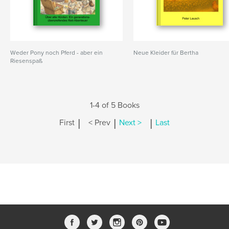
Weder Pony noch Pferd - aber ein
Neue Kleider für Bertha
Riesenspaß
1-4 of 5 Books
|
|
|
First
< Prev
Next >
Last