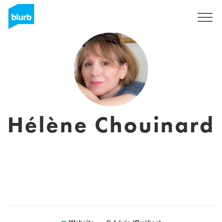
Sign Up
Hélène Chouinard