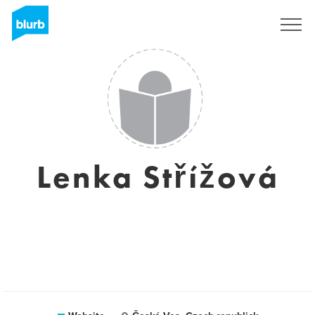
Sign Up
Lenka Střížová