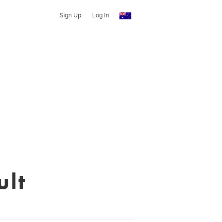
Sign Up
Log In
ult