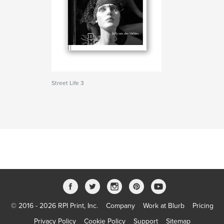
Street Life 3
© 2016 - 2026 RPI Print, Inc.
Company
Work at Blurb
Pricing
Privacy Policy
Cookie Policy
Support
Sitemap