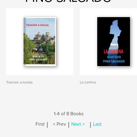
Traición a Isolda
La cortina
1-4 of 8 Books
|
|
|
First
< Prev
Next >
Last