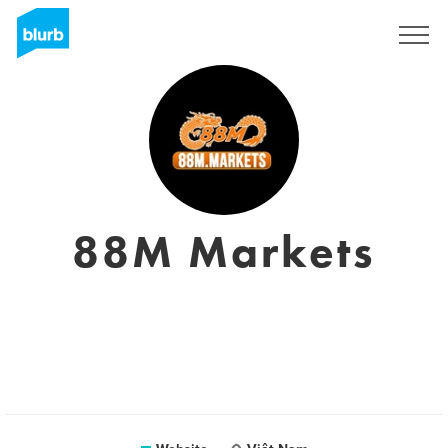
Sign Up
88M Markets