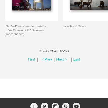
L'île-De-France vue de...parterre...
La vallée d' Ossau
.....147 Chansons 107 chansons
(francophones)
33-36 of 41 Books
|
|
|
First
< Prev
Next >
Last