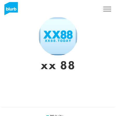
Sign Up
xx 88