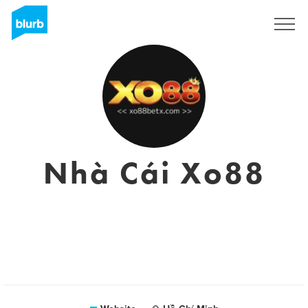
Sign Up
Nhà Cái Xo88