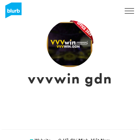
Sign Up
vvvwin gdn