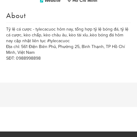
Website
Hồ Chí Minh
About
Tỷ lệ cá cược - tylecacuoc hôm nay, tổng hợp tỷ lệ bóng đá, tỷ lệ
cá cược, kèo chấp, kèo châu âu, kèo tài xỉu..kèo bóng đá hôm
nay cập nhật liên tục #tylecacuoc
Địa chỉ: 561 Điện Biên Phủ, Phường 25, Bình Thạnh, TP Hồ Chí
Minh, Việt Nam
SĐT: 0988998898