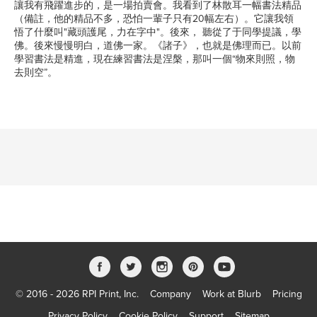
讓我有飛躍進步的，是一場拍賣會。我看到了林散耳一幅書法精品
（備註，他的精品不多，恐怕一輩子只有20幅左右）。它讓我領
悟了什麼叫"藏頭護尾，力在字中"。後來， 聽從了于同學提議，學
佛。後來慢慢明白，道佛一家。《諸子》，也就是佛理而已。以前
學習書法是精進，現在練習書法是涅槃，那叫一個“物來則照，物
去則空”。
© 2016 - 2026 RPI Print, Inc.
Company
Work at Blurb
Pricing
Privacy Policy
Cookie Policy
Support
Sitemap