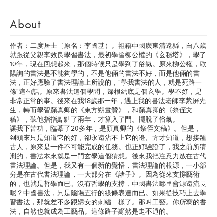
About
作者：二度居士（原名：李國基）。祖籍中國廣東清遠縣，自八歲
就跟從父親李效良學習書法，最初學習柳公權的《玄秘塔》，學了
10年，現在回想起來，那個時候只是學到了俗氣。原來柳公權，歐
陽詢的書法是不能夠學的，不是他倆的書法不好，而是他倆的書
法，正好應驗了書法理論上所說的，"學我書法的人，就是死路一
條"這句話。原來書法這個學問，歸根結底是個玄學。學不好，是
非常正常的事。後來在我18歲那一年，遇上我的書法老師李紫屏先
生，轉而學習顏真卿的《東方朔畫贊》，和顏真卿的《祭侄文
稿》，聽他指指點點了兩年，才算入了門。擺脫了俗氣。
讓我下苦功，臨摹了20多年，是顏真卿的《祭侄文稿》。但是，
到頭來只是知道它的好，卻永遠沾不上它的邊。方才知道，想接踵
古人，原來是一件不可能完成的任務。也正好驗證了，我之前所猜
測的，書法本來就是一門玄學這個猜想。後來我把注意力放在古代
書法理論。但是，我又有一個新的覺悟，書法理論的根源，一小部
分是在古代書法理論，一大部分在《諸子》。因為從來支撐藝術
的，也就是哲學而已。沒有哲學的支撐，中國書法哪里會源遠流長
呢？中國書法，只是陰陽五行的線條表達而已。如果從技巧上去學
習書法，那就差不多跟婦女的刺繡一樣了。那叫工藝。你所寫的書
法，自然也就成為工藝品。這條路子顯然是走不通的。