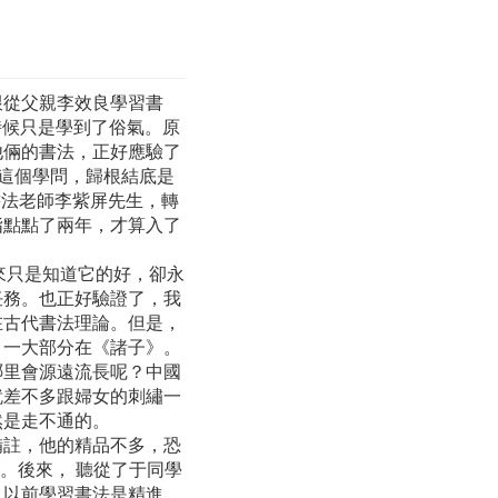
跟從父親李效良學習書
時候只是學到了俗氣。原
他倆的書法，正好應驗了
法這個學問，歸根結底是
書法老師李紫屏先生，轉
指點點了兩年，才算入了
來只是知道它的好，卻永
任務。也正好驗證了，我
在古代書法理論。但是，
，一大部分在《諸子》。
哪里會源遠流長呢？中國
就差不多跟婦女的刺繡一
然是走不通的。
備註，他的精品不多，恐
。後來， 聽從了于同學
。以前學習書法是精進，