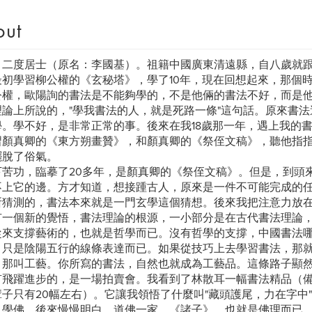
out
：二度居士（原名：李國基）。祖籍中國廣東清遠縣，自八歲就
最初學習柳公權的《玄秘塔》，學了10年，現在回想起來，那個
公權，歐陽詢的書法是不能夠學的，不是他倆的書法不好，而是
理論上所說的，"學我書法的人，就是死路一條"這句話。原來書
學。學不好，是非常正常的事。後來在我18歲那一年，遇上我的
習顏真卿的《東方朔畫贊》，和顏真卿的《祭侄文稿》，聽他指
擺脫了俗氣。
下苦功，臨摹了20多年，是顏真卿的《祭侄文稿》。但是，到頭
不上它的邊。方才知道，想接踵古人，原來是一件不可能完成的
所猜測的，書法本來就是一門玄學這個猜想。後來我把注意力放
有一個新的覺悟，書法理論的根源，一小部分是在古代書法理論
從來支撐藝術的，也就是哲學而已。沒有哲學的支撐，中國書法
，只是陰陽五行的線條表達而已。如果從技巧上去學習書法，那
。那叫工藝。你所寫的書法，自然也就成為工藝品。這條路子顯
有飛躍進步的，是一場拍賣會。我看到了林散耳一幅書法精品（
子只有20幅左右）。它讓我領悟了什麼叫"藏頭護尾，力在字中"
，學佛。後來慢慢明白，道佛一家。《諸子》，也就是佛理而已