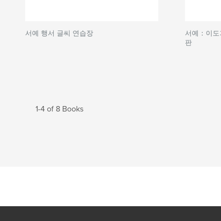
서예 행서 글씨 연습장
서예：이도
판
1-4 of 8 Books