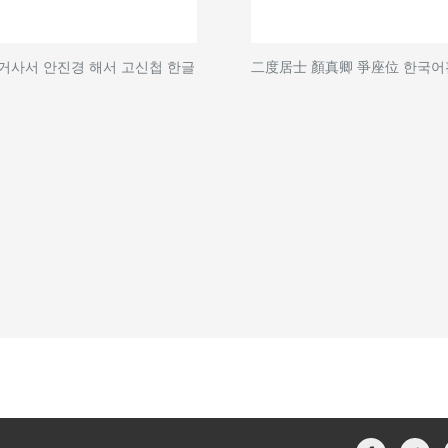
거사서 안진경 해서 고신첩 한글
二度居士 顏真卿 爭座位 한국어