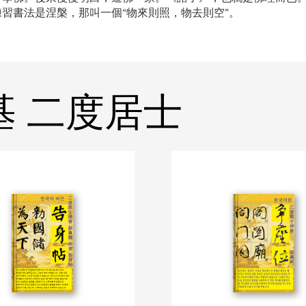
練習書法是涅槃，那叫一個“物來則照，物去則空”。
國基 二度居士