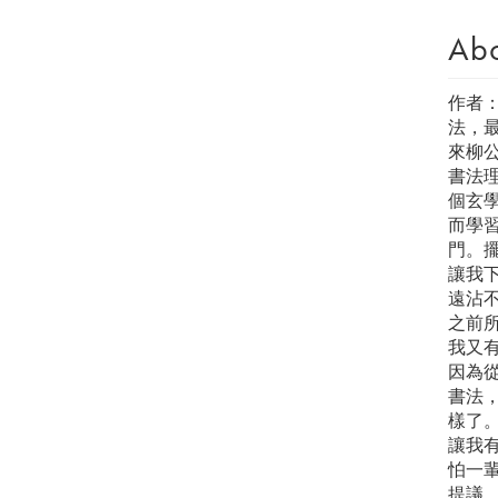
Ab
作者
法，
來柳
書法
個玄
而學
門。
讓我
遠沾
之前
我又
因為
書法
樣了
讓我
怕一輩
提議