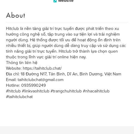
Website
About
Hitclub là nền tảng giải trí trực tuyến được phát triển theo xu
hướng công nghệ số, tập trung vào sự tiện lợi và trải nghiệm
người dùng. Hệ thống được tối ưu để hoạt động ổn định trên
nhiều thiết bị, giúp người dùng dễ dàng truy cập và sử dụng các
tính năng giải trí trực tuyến. Hitclub trở thành lựa chọn quen
thuộc trong lĩnh vực giải trí online hiện nay.
Thông tin liên hệ
Website: https://taihitclub.chat/
Địa chỉ: 18 Đường N17, Tân Bình, Dĩ An, Bình Dương, Việt Nam
Email: taihitclubchat@gmail.com
Hotline: 0935990249
#hitclub #linkvaohitclub #trangchuhitclub #nhacaihitclub
#taihitclubchat