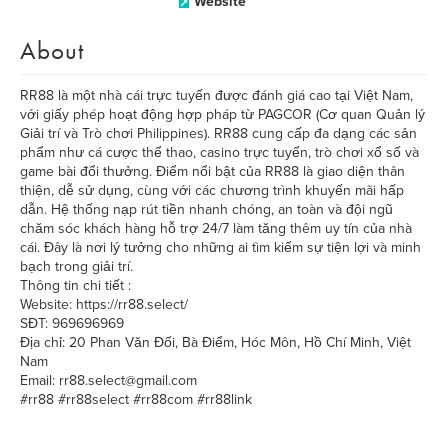
Website
About
RR88 là một nhà cái trực tuyến được đánh giá cao tại Việt Nam,
với giấy phép hoạt động hợp pháp từ PAGCOR (Cơ quan Quản lý
Giải trí và Trò chơi Philippines). RR88 cung cấp đa dạng các sản
phẩm như cá cược thể thao, casino trực tuyến, trò chơi xổ số và
game bài đổi thưởng. Điểm nổi bật của RR88 là giao diện thân
thiện, dễ sử dụng, cùng với các chương trình khuyến mãi hấp
dẫn. Hệ thống nạp rút tiền nhanh chóng, an toàn và đội ngũ
chăm sóc khách hàng hỗ trợ 24/7 làm tăng thêm uy tín của nhà
cái. Đây là nơi lý tưởng cho những ai tìm kiếm sự tiện lợi và minh
bạch trong giải trí.
Thông tin chi tiết :
Website: https://rr88.select/
SĐT: 969696969
Địa chỉ: 20 Phan Văn Đối, Bà Điểm, Hóc Môn, Hồ Chí Minh, Việt
Nam
Email: rr88.select@gmail.com
#rr88 #rr88select #rr88com #rr88link