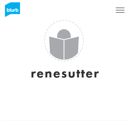
Sign Up
renesutter