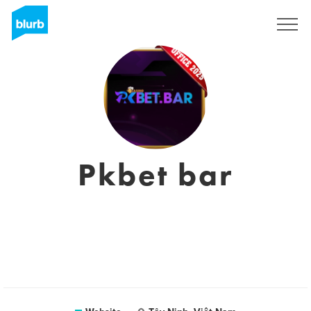
Sign Up
Pkbet bar