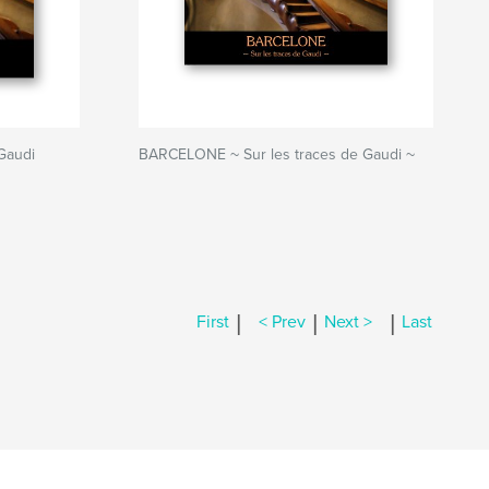
Gaudi
BARCELONE ~ Sur les traces de Gaudi ~
|
|
|
First
< Prev
Next >
Last