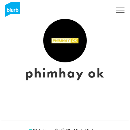
Sign Up
phimhay ok