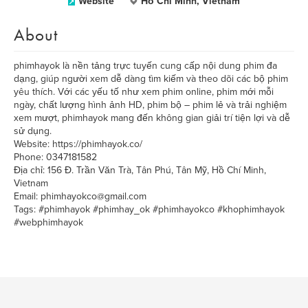
Website
Hồ Chí Minh, Vietnam
About
phimhayok là nền tảng trực tuyến cung cấp nội dung phim đa
dạng, giúp người xem dễ dàng tìm kiếm và theo dõi các bộ phim
yêu thích. Với các yếu tố như xem phim online, phim mới mỗi
ngày, chất lượng hình ảnh HD, phim bộ – phim lẻ và trải nghiệm
xem mượt, phimhayok mang đến không gian giải trí tiện lợi và dễ
sử dụng.
Website: https://phimhayok.co/
Phone: 0347181582
Địa chỉ: 156 Đ. Trần Văn Trà, Tân Phú, Tân Mỹ, Hồ Chí Minh,
Vietnam
Email: phimhayokco@gmail.com
Tags: #phimhayok #phimhay_ok #phimhayokco #khophimhayok
#webphimhayok