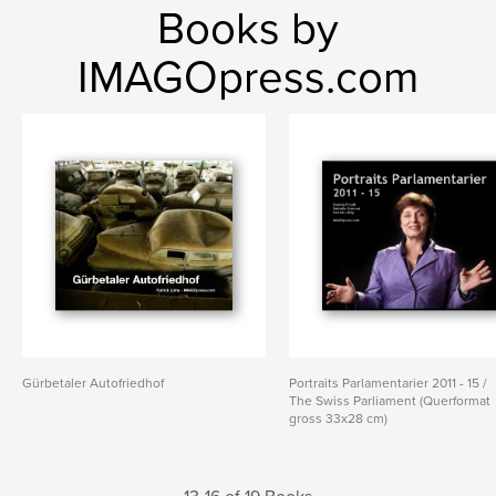
Books by
IMAGOpress.com
Gürbetaler Autofriedhof
Portraits Parlamentarier 2011 - 15 /
The Swiss Parliament (Querformat
gross 33x28 cm)