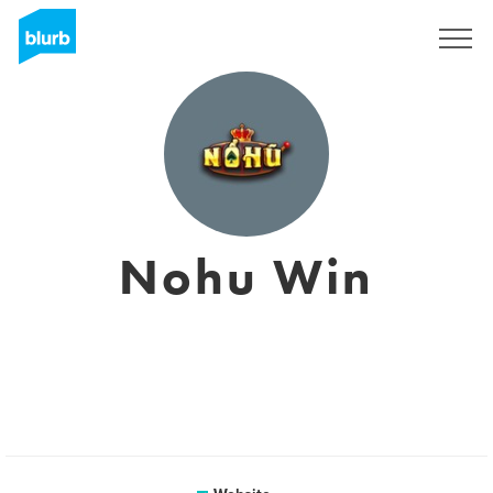
Sign Up
Nohu Win