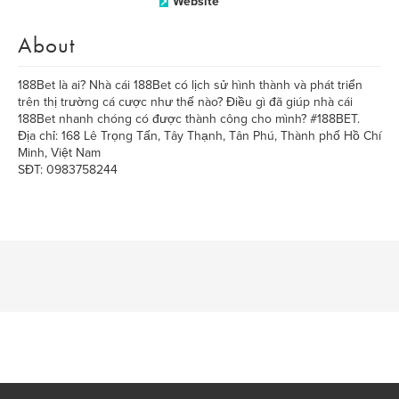
Website
About
188Bet là ai? Nhà cái 188Bet có lịch sử hình thành và phát triển
trên thị trường cá cược như thế nào? Điều gì đã giúp nhà cái
188Bet nhanh chóng có được thành công cho mình? #188BET.
Địa chỉ: 168 Lê Trọng Tấn, Tây Thạnh, Tân Phú, Thành phố Hồ Chí
Minh, Việt Nam
SĐT: 0983758244