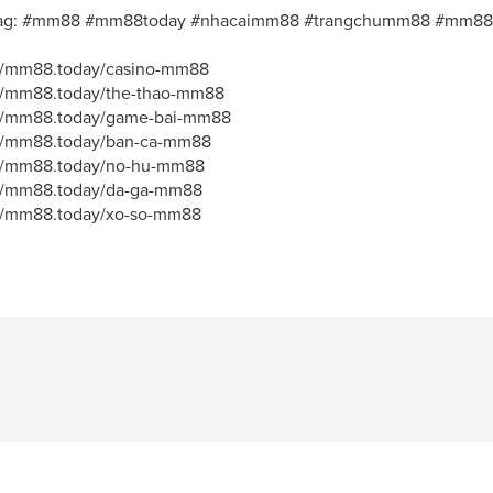
ag: #mm88 #mm88today #nhacaimm88 #trangchumm88 #mm88
://mm88.today/casino-mm88
://mm88.today/the-thao-mm88
://mm88.today/game-bai-mm88
://mm88.today/ban-ca-mm88
://mm88.today/no-hu-mm88
://mm88.today/da-ga-mm88
://mm88.today/xo-so-mm88