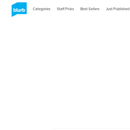
Categories
Staff Picks
Best Sellers
Just Published