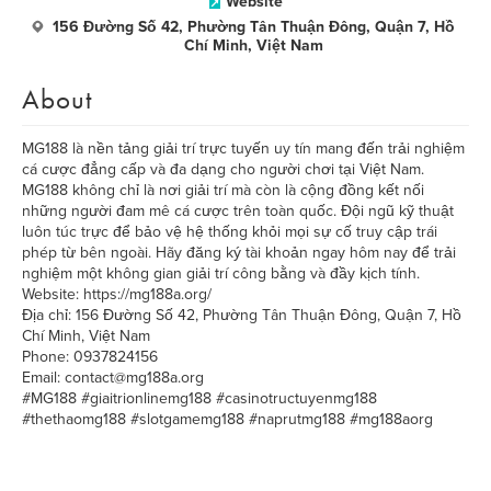
Website
156 Đường Số 42, Phường Tân Thuận Đông, Quận 7, Hồ
Chí Minh, Việt Nam
About
MG188 là nền tảng giải trí trực tuyến uy tín mang đến trải nghiệm
cá cược đẳng cấp và đa dạng cho người chơi tại Việt Nam.
MG188 không chỉ là nơi giải trí mà còn là cộng đồng kết nối
những người đam mê cá cược trên toàn quốc. Đội ngũ kỹ thuật
luôn túc trực để bảo vệ hệ thống khỏi mọi sự cố truy cập trái
phép từ bên ngoài. Hãy đăng ký tài khoản ngay hôm nay để trải
nghiệm một không gian giải trí công bằng và đầy kịch tính.
Website: https://mg188a.org/
Địa chỉ: 156 Đường Số 42, Phường Tân Thuận Đông, Quận 7, Hồ
Chí Minh, Việt Nam
Phone: 0937824156
Email: contact@mg188a.org
#MG188 #giaitrionlinemg188 #casinotructuyenmg188
#thethaomg188 #slotgamemg188 #naprutmg188 #mg188aorg