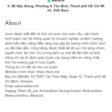
Website
26 Hậu Giang, Phường 4, Tân Bình, Thành phố Hồ Chí Mi
nh, Việt Nam
About
LLwin được biết đến là nhà cái xanh chín toàn cầu, vận hành
minh bạch với hệ thống quản lý chuyên nghiệp và định hướng
phát triển bền vững. Nền tảng này gây ấn tượng nhờ chính sách
ưu đãi hấp dẫn, công bằng, được thiết kế tối ưu cho từng nhóm
người chơi. Sự chỉn chu trong dịch vụ, thái độ tận tâm và khả
năng chi trả ổn định giúp LLwin xây dựng niềm tin vững chắc
trên thị trường giải trí trực tuyến.
Thông tin chi tiết về nhà cái LLwin:
Website chính thức: https://llwin.ink/
Địa chỉ: 69D/Bis Tổ 7-KP1, Tân Thới Hiệp, Quận 12, Thành phố Hồ
Chí Minh, Vietnam
Email: admin@llwin.ink
Hagtag: #llwin #ll_win #nhacaillwin #trangchullwin #linkvaollwin
#llwinchinhthuc #llwinink