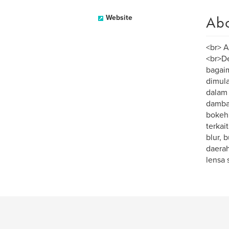
Ab
Website
<br> A
<br>De
bagaim
dimula
dalam 
dambak
bokeh 
terkai
blur, 
daerah
lensa 