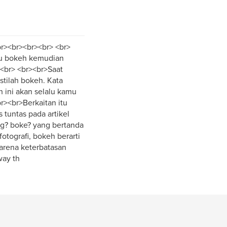
r><br><br><br> <br>
tu bokeh kemudian
><br> <br><br>Saat
stilah bokeh. Kata
 ini akan selalu kamu
><br>Berkaitan itu
tuntas pada artikel
ng? boke? yang bertanda
otografi, bokeh berarti
karena keterbatasan
way th