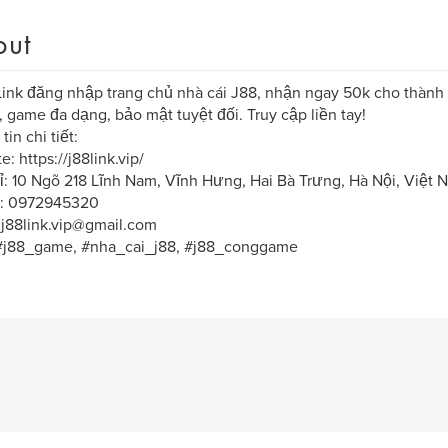
out
Link đăng nhập trang chủ nhà cái J88, nhận ngay 50k cho thành 
 game đa dạng, bảo mật tuyệt đối. Truy cập liền tay!
in chi tiết:
e: https://j88link.vip/
ỉ: 10 Ngõ 218 Lĩnh Nam, Vĩnh Hưng, Hai Bà Trưng, Hà Nội, Việt 
: 0972945320
 j88link.vip@gmail.com
 #j88_game, #nha_cai_j88, #j88_conggame