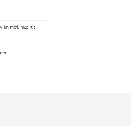
viên mới, nạp rút
Nam