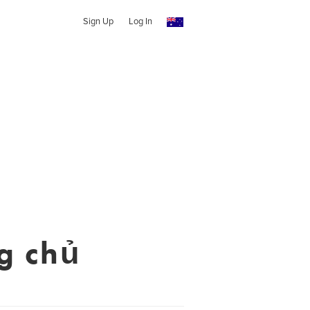
Sign Up
Log In
g chủ