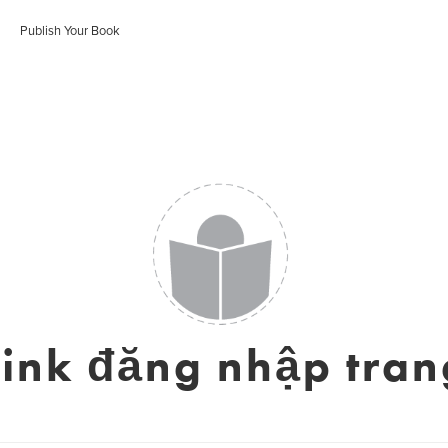
Publish Your Book
Link đăng nhập tran