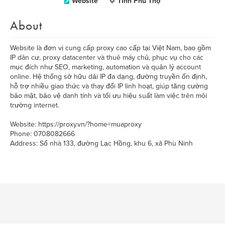
Website
Tỉnh Phú Thọ
About
Website là đơn vị cung cấp proxy cao cấp tại Việt Nam, bao gồm
IP dân cư, proxy datacenter và thuê máy chủ, phục vụ cho các
mục đích như SEO, marketing, automation và quản lý account
online. Hệ thống sở hữu dải IP đa dạng, đường truyền ổn định,
hỗ trợ nhiều giao thức và thay đổi IP linh hoạt, giúp tăng cường
bảo mật, bảo vệ danh tính và tối ưu hiệu suất làm việc trên môi
trường internet.
Website: https://proxy.vn/?home=muaproxy
Phone: 0708082666
Address: Số nhà 133, đường Lạc Hồng, khu 6, xã Phù Ninh