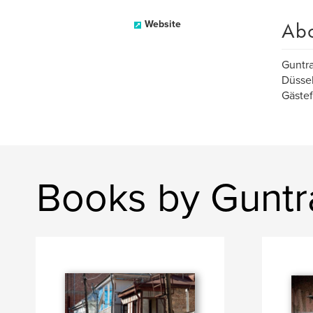
Ab
Website
Guntra
Düssel
Gästef
Books by Guntr