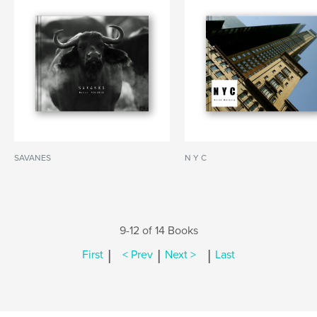
SAVANES
N Y C
9-12 of 14 Books
|
|
|
First
< Prev
Next >
Last