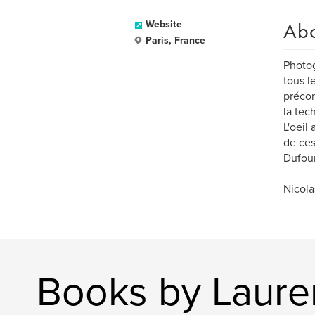
Ab
Website
Paris, France
Photog
tous l
précon
la tec
L'oeil
de ces
Dufour
Nicola
Books by Laur