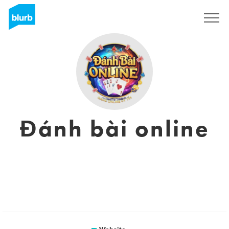
Sign Up
Đánh bài online