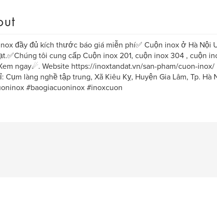
out
nox đầy đủ kích thước báo giá miễn phí✅ Cuộn inox ở Hà Nội Uy
t.✅Chúng tôi cung cấp Cuộn inox 201, cuộn inox 304 , cuộn ino
Xem ngay☄. Website https://inoxtandat.vn/san-pham/cuon-inox/
ỉ: Cụm làng nghề tập trung, Xã Kiêu Kỵ, Huyện Gia Lâm, Tp. Hà 
uoninox #baogiacuoninox #inoxcuon