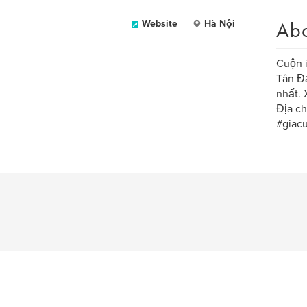
Ab
Website
Hà Nội
Cuộn i
Tân Đạ
nhất. 
Địa ch
#giac