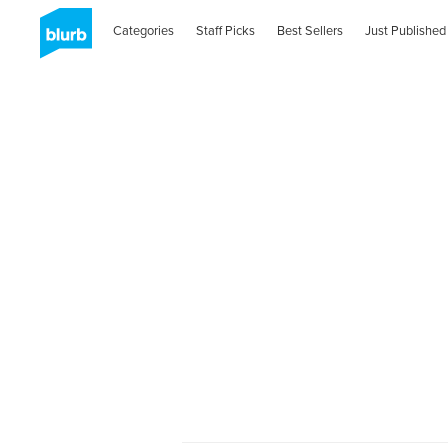
Categories
Staff Picks
Best Sellers
Just Published