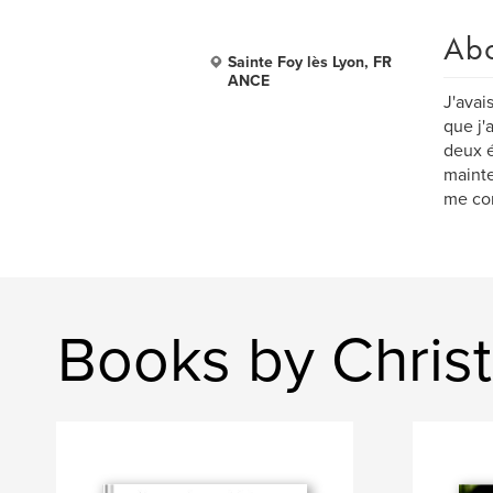
Ab
Sainte Foy lès Lyon, FR
ANCE
J'avai
que j'
deux é
mainte
me con
Books by Chris