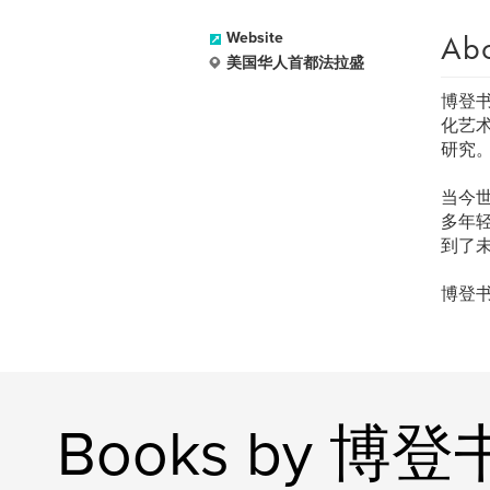
Ab
Website
美国华人首都法拉盛
博登
化艺
研究
当今
多年
到了
博登
Books by 博