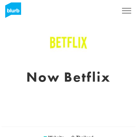
Sign Up
Now Betflix