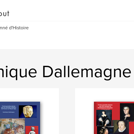
out
nné d'Histoire
nique Dallemagne