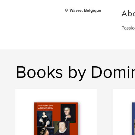
Ab
Wavre, Belgique
Passio
Books by Domi