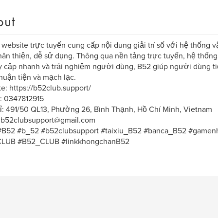
out
 website trực tuyến cung cấp nội dung giải trí số với hệ thống 
hân thiện, dễ sử dụng. Thông qua nền tảng trực tuyến, hệ thống 
y cập nhanh và trải nghiệm người dùng, B52 giúp người dùng t
huận tiện và mạch lạc.
e: https://b52club.support/
: 0347812915
ỉ: 491/50 QL13, Phường 26, Bình Thạnh, Hồ Chí Minh, Vietnam
: b52clubsupport@gmail.com
 #B52 #b_52 #b52clubsupport #taixiu_B52 #banca_B52 #game
LUB #B52_CLUB #linkkhongchanB52