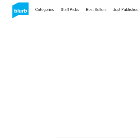
Categories
Staff Picks
Best Sellers
Just Published