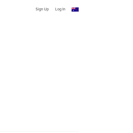
Sign Up
Log In