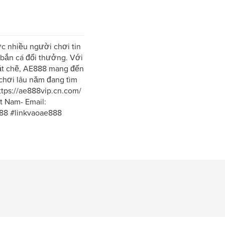
ợc nhiều người chơi tin
à bắn cá đổi thưởng. Với
hặt chẽ, AE888 mang đến
chơi lâu năm đang tìm
ttps://ae888vip.cn.com/
t Nam- Email:
88 #linkvaoae888