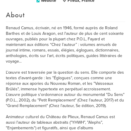
Website
Plieux, France
About
Renaud Camus, écrivain, né en 1946, formé auprès de Roland
Barthes et de Louis Aragon, est l'auteur de plus de cent soixante
ouvrages, publiés pour la plupart chez P.O.L, Fayard et
maintenant aux éditions “Chez l’auteur” : volumes annuels de
journal intime, romans, essais, élégies, églogues, dictionnaires,
anthologies, écrits sur l'art, écrits politiques, guides littéraires de
voyage...
L'œuvre est traversée par la question du sens. Elle comporte des
textes d'avant-garde : les "Églogues", conçues comme une
réponse aux apories du Nouveau Roman, et les "Vaisseaux
Brûlés", immense hypertexte en perpétuel accroissement.
L'œuvre politique s'ordonnance autour du monumental "Du Sens"
(P.O.L., 2002), du "Petit Remplacement" (Chez l'auteur, 2017) et du
"Grand Remplacement" (Chez l'auteur, 5e édition, 2019).
Animateur culturel du Château de Plieux, Renaud Camus est
aussi l'auteur de tableaux abstraits ("YHWH", "Alephs",
"Enjambements") et figuratifs, ainsi que d'albums