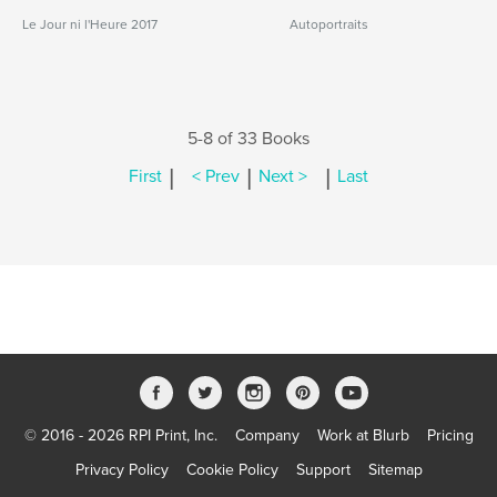
Le Jour ni l'Heure 2017
Autoportraits
5-8 of 33 Books
|
|
|
First
< Prev
Next >
Last
© 2016 - 2026 RPI Print, Inc.
Company
Work at Blurb
Pricing
Privacy Policy
Cookie Policy
Support
Sitemap