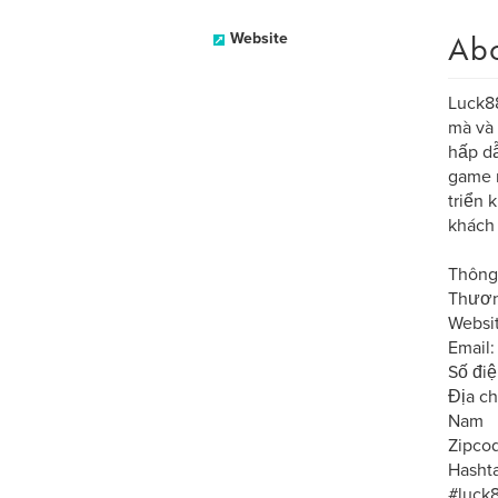
Ab
Website
Luck88
mà và 
hấp dẫ
game n
triển 
khách 
Thông 
Thươn
Websit
Email:
Số điệ
Địa ch
Nam
Zipco
Hasht
#luck8