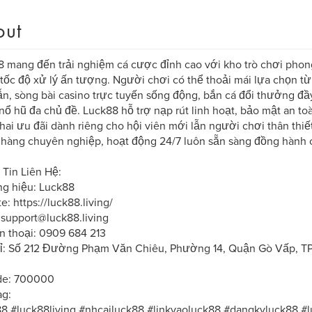
out
 mang đến trải nghiệm cá cược đỉnh cao với kho trò chơi phon
tốc độ xử lý ấn tượng. Người chơi có thể thoải mái lựa chọn từ
n, sòng bài casino trực tuyến sống động, bắn cá đổi thưởng đầ
ổ hũ đa chủ đề. Luck88 hỗ trợ nạp rút linh hoạt, bảo mật an t
khai ưu đãi dành riêng cho hội viên mới lẫn người chơi thân thi
hàng chuyên nghiệp, hoạt động 24/7 luôn sẵn sàng đồng hành 
Tin Liên Hệ:
g hiệu: Luck88
e: https://luck88.living/
 support@luck88.living
n thoại: 0909 684 213
ỉ: Số 212 Đường Phạm Văn Chiêu, Phường 14, Quận Gò Vấp, TP.
de: 700000
ag:
8 #luck88living #nhcailuck88 #linkvaoluck88 #dangkyluck88 #