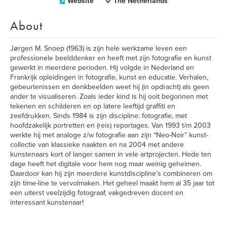
Website
The Netherlands
About
Jørgen M. Snoep (1963) is zijn hele werkzame leven een
professionele beelddenker en heeft met zijn fotografie en kunst
gewerkt in meerdere perioden. Hij volgde in Nederland en
Frankrijk opleidingen in fotografie, kunst en educatie. Verhalen,
gebeurtenissen en denkbeelden weet hij (in opdracht) als geen
ander te visualiseren. Zoals ieder kind is hij ooit begonnen met
tekenen en schilderen en op latere leeftijd graffiti en
zeefdrukken. Sinds 1984 is zijn discipline: fotografie, met
hoofdzakelijk portretten en (reis) reportages. Van 1993 t/m 2003
werkte hij met analoge z/w fotografie aan zijn “Neo-Noir” kunst-
collectie van klassieke naakten en na 2004 met andere
kunstenaars kort of langer samen in vele artprojecten. Hede ten
dage heeft het digitale voor hem nog maar weinig geheimen.
Daardoor kan hij zijn meerdere kunstdiscipline’s combineren om
zijn time-line te vervolmaken. Het geheel maakt hem al 35 jaar tot
een uiterst veelzijdig fotograaf, vakgedreven docent en
interessant kunstenaar!