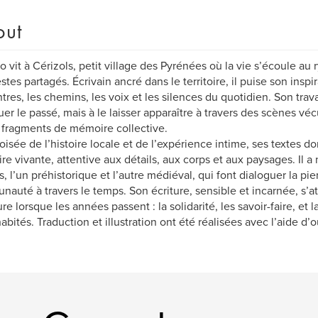
out
o vit à Cérizols, petit village des Pyrénées où la vie s’écoule au
stes partagés. Écrivain ancré dans le territoire, il puise son inspi
tres, les chemins, les voix et les silences du quotidien. Son trav
uer le passé, mais à le laisser apparaître à travers des scènes véc
 fragments de mémoire collective.
roisée de l’histoire locale et de l’expérience intime, ses textes 
e vivante, attentive aux détails, aux corps et aux paysages. Il 
 l’un préhistorique et l’autre médiéval, qui font dialoguer la pierre
auté à travers le temps. Son écriture, sensible et incarnée, s’at
e lorsque les années passent : la solidarité, les savoir-faire, et 
abités. Traduction et illustration ont été réalisées avec l’aide d’ou