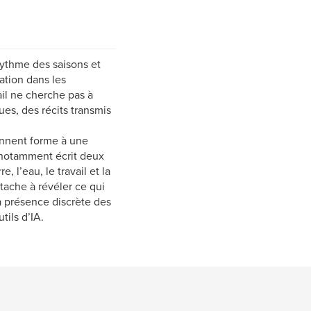
 rythme des saisons et
ration dans les
ail ne cherche pas à
ues, des récits transmis
donnent forme à une
a notamment écrit deux
, l’eau, le travail et la
tache à révéler ce qui
la présence discrète des
tils d’IA.