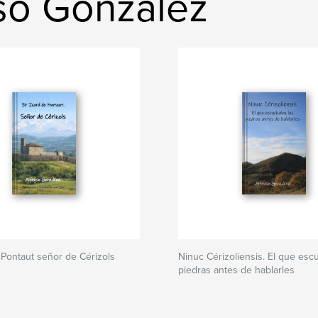
so Gonzalez
e Pontaut señor de Cérizols
Ninuc Cérizoliensis. El que esc
piedras antes de hablarles