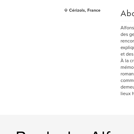
Ab
Cérizols, France
Alfons
des ge
rencon
expliq
et des
À la c
mémoir
romans,
commun
demeur
lieux h