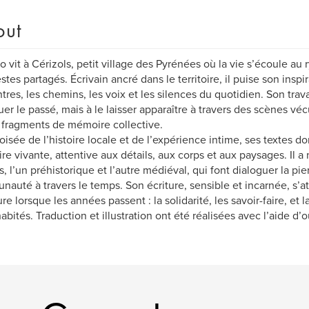
out
o vit à Cérizols, petit village des Pyrénées où la vie s’écoule au
stes partagés. Écrivain ancré dans le territoire, il puise son inspi
tres, les chemins, les voix et les silences du quotidien. Son trav
uer le passé, mais à le laisser apparaître à travers des scènes véc
 fragments de mémoire collective.
roisée de l’histoire locale et de l’expérience intime, ses textes 
e vivante, attentive aux détails, aux corps et aux paysages. Il 
 l’un préhistorique et l’autre médiéval, qui font dialoguer la pierre
auté à travers le temps. Son écriture, sensible et incarnée, s’at
e lorsque les années passent : la solidarité, les savoir-faire, et 
abités. Traduction et illustration ont été réalisées avec l’aide d’ou