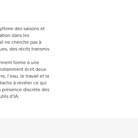
 rythme des saisons et
ration dans les
ail ne cherche pas à
ues, des récits transmis
donnent forme à une
a notamment écrit deux
, l’eau, le travail et la
tache à révéler ce qui
la présence discrète des
tils d’IA.