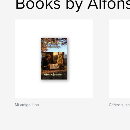
Books by Alfon
Mi amiga Lina
Cérizols, s