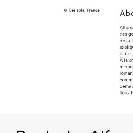
Ab
Cérizols, France
Alfons
des ge
rencon
expliq
et des
À la c
mémoir
romans,
commun
demeur
lieux h