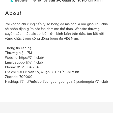
Website
101 Lê Văn Sỹ, Quận 3, TP. Hồ Chí Minh
About
7M không chỉ cung cấp tỷ số bóng đá mà còn là nơi giao lưu, chia
sẻ nhận định giữa các fan đam mê thể thao. Website thường
xuyên cập nhật các sự kiện lớn, bình luận trận đấu, tạo kết nối
vững chắc trong cộng đồng bóng đá Việt Nam.
Thông tin liên hệ:
Thương hiệu: 7M
Website: https://7m1.club/
Email: support@7m1.club
Phone: 0921 884 234
Địa chỉ: 101 Lê Văn Sỹ, Quận 3, TP. Hồ Chí Minh
Zipcode: 700000
Hashtag: #7m #7m1club #congdongbongda #tysobongda #7mclub